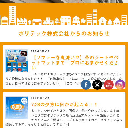
ポリテック株式会社からのお知らせ
2024.10.28
【ソファーを丸洗い⁉】革のシートやベ
ットマットまで プロにおまかせくださ
い
こんにちは！ポリテック(株)のブログ担当です こちらには久しぶ
りの投稿になりました！！ 「自動車のシートにコーヒーの染みがついてしまった
けど、自分ではどうにもできないし…」 「このベッドマットずっと使ってる […]
2026.07.28
7.28の夕方に何かが起こる！！
もったいつけてみたけど、画像で一発で分かってしまいますね！
本日夕方にポリテックの新Youtubeアカウントが始動します こ
れからどんどん動画をアップする予定ですので、ぜひチャンネル
登録してみていただけると嬉しいです & […]