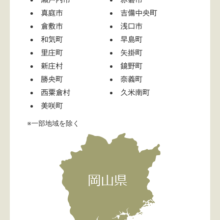
真庭市
吉備中央町
倉敷市
浅口市
和気町
早島町
里庄町
矢掛町
新庄村
鏡野町
勝央町
奈義町
西粟倉村
久米南町
美咲町
※一部地域を除く