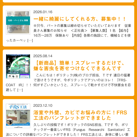
2026.01.16
一緒に綺麗にしてくれる方、募集中！！
※只今、パートの募集は締め切らせていただいております 従業
員さん募集のお知らせ ＜正社員＞ 【募集人数】１名 【給与】
16万～28万 保険あり 【内容】各県の施設にて、機械などを使
ったカーペッ […]
2025.08.14
【新商品】簡単！スプレーするだけで、
嫌な害虫を寄せつけなくできるんです
こんにちは！ポリテック(株)のブログ担当、Ｔです 連日の猛暑
で溶けそうですが、今ポリテックでアツいのはコレ！ 「FRS-
COAT IR」！！ 何がすごいかというと、スプレーして乾かすだけで不快害虫を忌
避して […]
2023.12.10
浴室や外壁、カビでお悩みの方に！FRS
工法のパンフレットができました
久しぶりの投稿です！ポリテックのSNS担当、Tです 今、ポリ
テックが一番楽しいFRS（Fungus Researchi Sanitation）工
法についての詳細なパンフレットができました！ FRS工法とは、身体に優しい薬