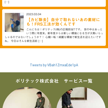
[…]
2023.03.04
【カビ除去】自分で取れないあの素材に
も！FRS工法が効くんです
こんにちは！ポリテック(株)の広報担当Tです。 世の中はあっと
いう間に年度末。新年度からは新しい環境になる方が大勢いらっ
しゃるのではないでしょうか？！ 心機一転！綺麗な環境で新生活を迎えたいです
ね。 今日はそんな新生活前 […]
Tweets by VBah1ZmxaEde1pA
ポリテック株式会社 サービス一覧