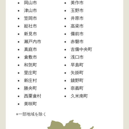
岡山市
美作市
津山市
玉野市
笠岡市
井原市
総社市
高梁市
新見市
備前市
瀬戸内市
赤磐市
真庭市
吉備中央町
倉敷市
浅口市
和気町
早島町
里庄町
矢掛町
新庄村
鏡野町
勝央町
奈義町
西粟倉村
久米南町
美咲町
※一部地域を除く