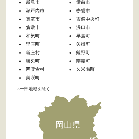
新見市
備前市
瀬戸内市
赤磐市
真庭市
吉備中央町
倉敷市
浅口市
和気町
早島町
里庄町
矢掛町
新庄村
鏡野町
勝央町
奈義町
西粟倉村
久米南町
美咲町
※一部地域を除く