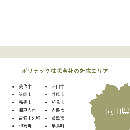
ポリテック株式会社の対応エリア
美作市
津山市
笠岡市
井原市
高梁市
新見市
瀬戸内市
赤磐市
吉備中央町
倉敷市
和気町
早島町