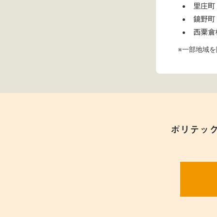
里庄町
鏡野町
西粟倉
※一部地域を
ポリテッ