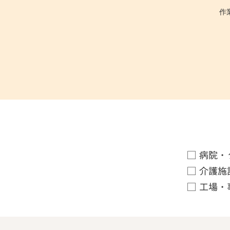
作
□ 病院・
□ 介護施
□ 工場・