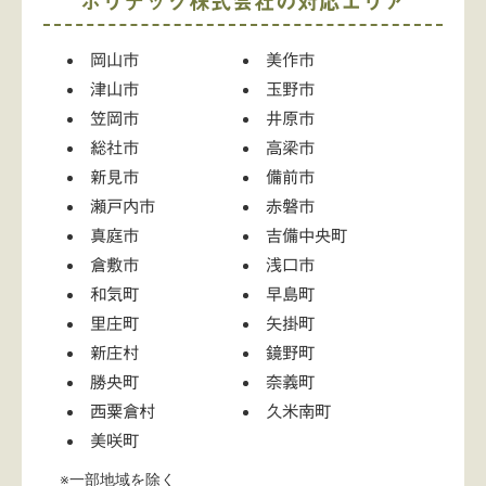
ポリテック株式会社の対応エリア
岡山市
美作市
津山市
玉野市
笠岡市
井原市
総社市
高梁市
新見市
備前市
瀬戸内市
赤磐市
真庭市
吉備中央町
倉敷市
浅口市
和気町
早島町
里庄町
矢掛町
新庄村
鏡野町
勝央町
奈義町
西粟倉村
久米南町
美咲町
※一部地域を除く