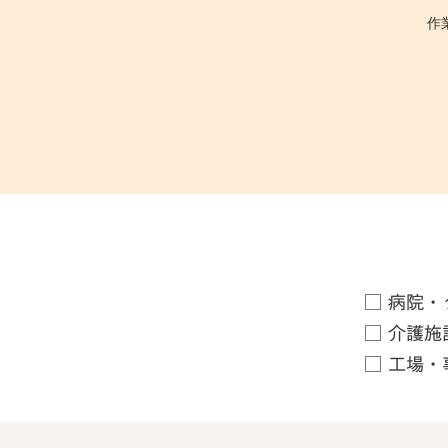
作
□ 病院・
□ 介護施
□ 工場・