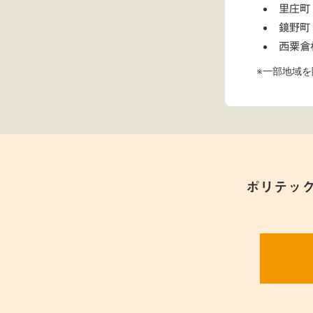
里庄町
鏡野町
西粟倉
※一部地域を
ポリテッ