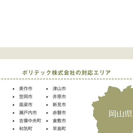
ポリテック株式会社の対応エリア
美作市
津山市
笠岡市
井原市
高梁市
新見市
瀬戸内市
赤磐市
吉備中央町
倉敷市
和気町
早島町